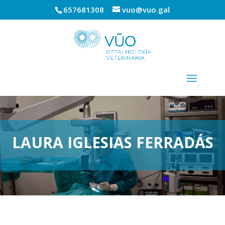
657681308
vuo@vuo.gal
LAURA IGLESIAS FERRADÁS